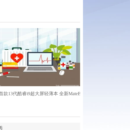
内饰全球首秀
款13代酷睿i9超大屏轻薄本 全新MateBookD16让...
秀