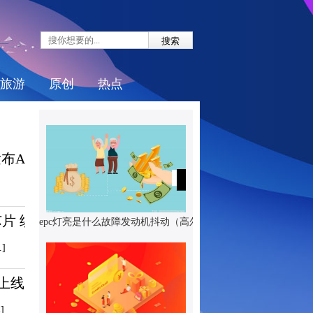
旅游
原创
热点
I4...
 续...
epc灯亮是什么故障发动机抖动（高尔夫ep...
]
 ...
]