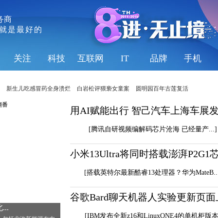
务商
就是最好的
关注
科技
互联网
IT
品牌
手机
新生儿吃感冒药全身溃烂
白岩松评猥亵女童案
圆明园百年古莲复活
用AI赋能出行 智己汽车上海车展发布A
[腾讯自研视频编解码芯片沧海 已经量产...]
小米13Ultra将同时搭载澎湃P2G1芯片
[搭载英特尔最新酷睿13处理器？华为MateB...
谷歌Bard聊天机器人实验更新页面上线
..
[IBM发布全新z16和LinuxONE4的单机柜版本