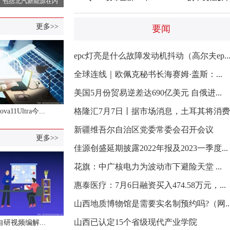
，包括北汽新能源在内
更多>>
要闻
epc灯亮是什么故障发动机抖动（高尔夫ep..
全球连线｜欧佩克秘书长海赛姆·盖斯：...
美国5月份贸易逆差达690亿美元 自俄进...
格隆汇7月7日丨据市场消息，土耳其将消费
va11Ultra今...
..
新疆维吾尔自治区党委常委会召开会议
2023年7月中国国际
更多>>
佳源创盛延期披露2022年报及2023一季度...
花旗：中广核电力为波动市下避险天堂 ...
惠泰医疗：7月6日融资买入474.58万元，...
山西地质博物馆是需要实名制预约吗?（网..
山西已认定15个省级现代产业学院
研视频编解...