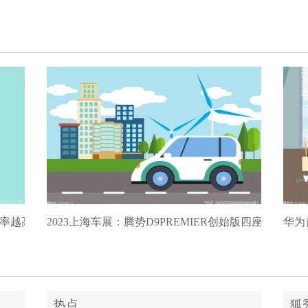
..
消费的通知，号召相关
..
C 上海”）上，思
报率越高越好吗？
2023上海车展：腾势D9PREMIER创始版四座及N7
华为首
热点
狐