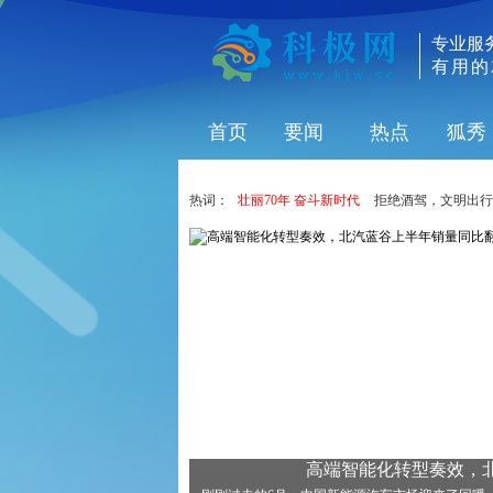
专业服
有用的
首页
要闻
热点
狐秀
热词：
壮丽70年 奋斗新时代
拒绝酒驾，文明出行
高端智能化转型奏效，北.