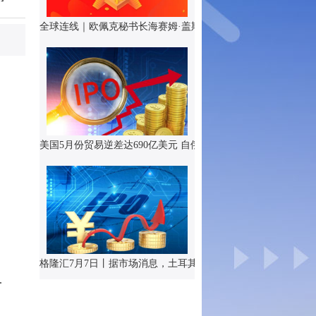
全球连线｜欧佩克秘书长海赛姆·盖斯：...
.
美国5月份贸易逆差达690亿美元 自俄进...
格隆汇7月7日丨据市场消息，土耳其将消费
.